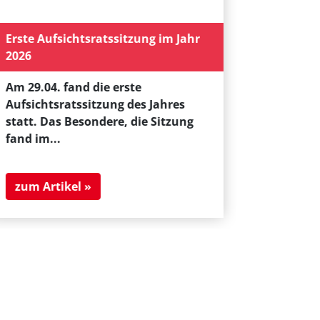
Mehrfam
Erste Aufsichtsratssitzung im Jahr
Die Häu
2026
erstrahl
Am 29.04. fand die erste
Die Häus
Aufsichtsratssitzung des Jahres
sind ka
statt. Das Besondere, die Sitzung
fand im...
Im Zuge 
die WSG..
zum Artikel »
zum Art