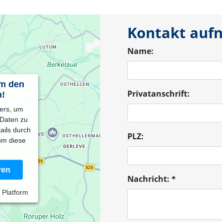
Kontakt auf
Name:
um den
Privatanschrift:
n!
ters, um
 Daten zu
tails durch
PLZ:
um diese
ren
Nachricht:
*
 Platform