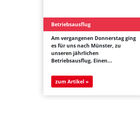
en
 in
Betriebsausflug
nschaft
Am vergangenen Donnerstag ging
st den
es für uns nach Münster, zu
raße
unseren jährlichen
Betriebsausflug. Einen...
zum Artikel »