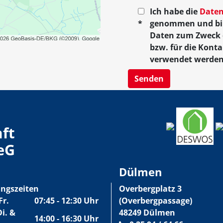
Ich habe die
Daten
*
genommen und bin
Daten zum Zweck 
bzw. für die Kont
verwendet werden
Senden
ft
 eG
Dülmen
ngszeiten
Overbergplatz 3
Fr.
07:45 - 12:30 Uhr
(Overbergpassage)
Di. &
48249 Dülmen
14:00 - 16:30 Uhr